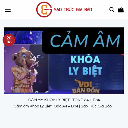
Chuyển
đến
nội
dung
20
Th6
CẢM ÂM KHOÁ LY BIỆT | TONE A4 + Bb4
Cảm âm Khóa Ly Biệt | Sáo A4 + Bb4 | Sáo Trúc Gia Bảo...