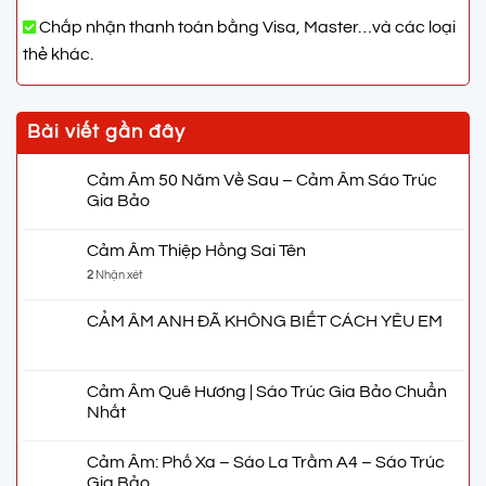
Chấp nhận thanh toán bằng Visa, Master…và các loại
thẻ khác.
Bài viết gần đây
Cảm Âm 50 Năm Về Sau – Cảm Âm Sáo Trúc
Gia Bảo
Cảm Âm Thiệp Hồng Sai Tên
2
Nhận xét
CẢM ÂM ANH ĐÃ KHÔNG BIẾT CÁCH YÊU EM
Cảm Âm Quê Hương | Sáo Trúc Gia Bảo Chuẩn
Nhất
Cảm Âm: Phố Xa – Sáo La Trầm A4 – Sáo Trúc
Gia Bảo