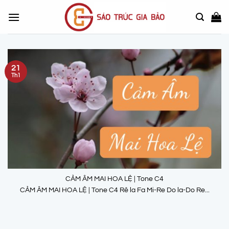
Chuyển
đến
nội
dung
21
Th1
CẢM ÂM MAI HOA LỆ | Tone C4
CẢM ÂM MAI HOA LỆ | Tone C4 Rê la Fa Mi-Re Do la-Do Re...