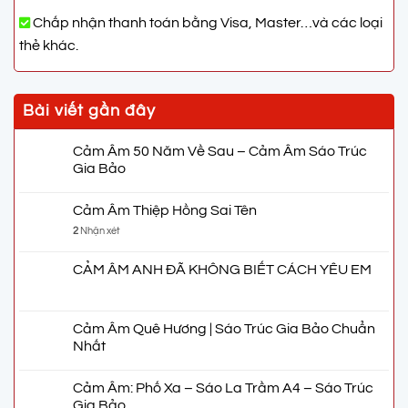
Chấp nhận thanh toán bằng Visa, Master…và các loại
thẻ khác.
Bài viết gần đây
Cảm Âm 50 Năm Về Sau – Cảm Âm Sáo Trúc
Gia Bảo
Cảm Âm Thiệp Hồng Sai Tên
2
Nhận xét
CẢM ÂM ANH ĐÃ KHÔNG BIẾT CÁCH YÊU EM
Cảm Âm Quê Hương | Sáo Trúc Gia Bảo Chuẩn
Nhất
Cảm Âm: Phố Xa – Sáo La Trầm A4 – Sáo Trúc
Gia Bảo