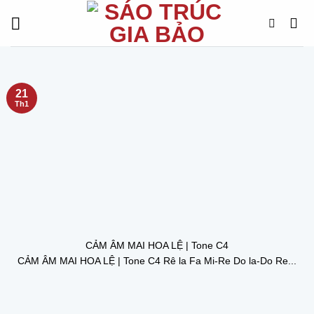
Chuyển
đến
nội
dung
21
Th1
CẢM ÂM MAI HOA LỆ | Tone C4
CẢM ÂM MAI HOA LỆ | Tone C4 Rê la Fa Mi-Re Do la-Do Re...