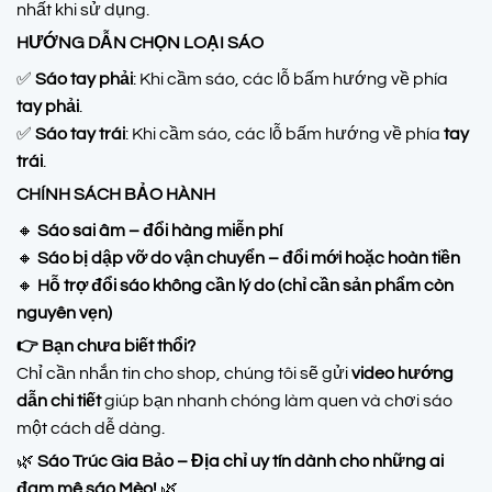
nhất khi sử dụng.
HƯỚNG DẪN CHỌN LOẠI SÁO
✅
Sáo tay phải
: Khi cầm sáo, các lỗ bấm hướng về phía
tay phải
.
✅
Sáo tay trái
: Khi cầm sáo, các lỗ bấm hướng về phía
tay
trái
.
CHÍNH SÁCH BẢO HÀNH
🔸
Sáo sai âm – đổi hàng miễn phí
🔸
Sáo bị dập vỡ do vận chuyển – đổi mới hoặc hoàn tiền
🔸
Hỗ trợ đổi sáo không cần lý do (chỉ cần sản phẩm còn
nguyên vẹn)
👉 Bạn chưa biết thổi?
Chỉ cần nhắn tin cho shop, chúng tôi sẽ gửi
video hướng
dẫn chi tiết
giúp bạn nhanh chóng làm quen và chơi sáo
một cách dễ dàng.
🌿
Sáo Trúc Gia Bảo – Địa chỉ uy tín dành cho những ai
đam mê sáo Mèo!
🌿