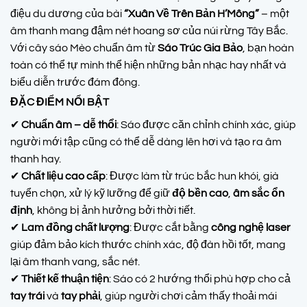
điệu du dương của bài
“Xuân Về Trên Bản H’Mông”
– một
âm thanh mang đậm nét hoang sơ của núi rừng Tây Bắc.
Với cây sáo Mèo chuẩn âm từ
Sáo Trúc Gia Bảo
, bạn hoàn
toàn có thể tự mình thể hiện những bản nhạc hay nhất và
biểu diễn trước đám đông.
ĐẶC ĐIỂM NỔI BẬT
✔
Chuẩn âm – dễ thổi
: Sáo được căn chỉnh chính xác, giúp
người mới tập cũng có thể dễ dàng lên hơi và tạo ra âm
thanh hay.
✔
Chất liệu cao cấp
: Được làm từ trúc bắc hun khói, già
tuyển chọn, xử lý kỹ lưỡng để giữ
độ bền cao
,
âm sắc ổn
định
, không bị ảnh hưởng bởi thời tiết.
✔
Lam đồng chất lượng
: Được cắt bằng
công nghệ laser
giúp đảm bảo kích thước chính xác, độ đàn hồi tốt, mang
lại âm thanh vang, sắc nét.
✔
Thiết kế thuận tiện
: Sáo có 2 hướng thổi phù hợp cho cả
tay trái
và
tay phải
, giúp người chơi cảm thấy thoải mái