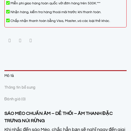
Miễn phí giao hàng toàn quốc với đơn hàng trên 500K.***
Nhận hàng, kiểm tra hàng thoái mãi trước khi thanh toán.
Chấp nhận thanh toán bằng Visa, Master...và các loại thẻ khác.
Mô tả
Thông tin bổ sung
Đánh giá (0)
SÁO MÈO CHUẨN ÂM – DỄ THỔI – ÂM THANH ĐẶC
TRƯNG NÚI RỪNG
Khi nhắc đến sáo Mèo, chắc hẳn bạn sẽ nghĩ ngay đến giai