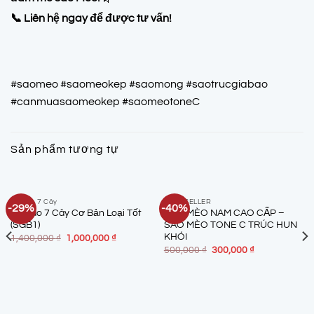
📞 Liên hệ ngay để được tư vấn!
#saomeo #saomeokep #saomong #saotrucgiabao
#canmuasaomeokep #saomeotoneC
Sản phẩm tương tự
Bộ Sáo 7 Cây
BEST SELLER
-29%
-40%
Bộ Sáo 7 Cây Cơ Bản Loại Tốt
SÁO MÈO NAM CAO CẤP –
(SGB1)
SÁO MÈO TONE C TRÚC HUN
KHÓI
Giá
Giá
1,400,000
₫
1,000,000
₫
gốc
hiện
Giá
Giá
500,000
₫
300,000
₫
là:
tại
gốc
hiện
1,400,000 ₫.
là:
là:
tại
1,000,000 ₫.
500,000 ₫.
là:
300,000 ₫.