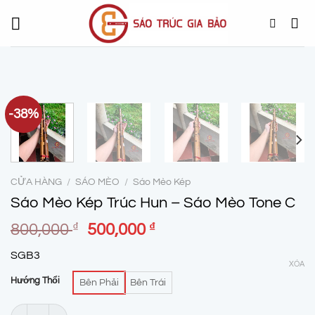
Chuyển
đến
nội
dung
-38%
CỬA HÀNG
/
SÁO MÈO
/
Sáo Mèo Kép
Sáo Mèo Kép Trúc Hun – Sáo Mèo Tone C
Giá
Giá
800,000
₫
500,000
₫
gốc
hiện
SGB3
là:
tại
XÓA
800,000 ₫.
là:
Hướng Thổi
Bên Phải
Bên Trái
500,000 ₫.
Sáo Mèo Kép Trúc Hun - Sáo Mèo Tone C số lượng